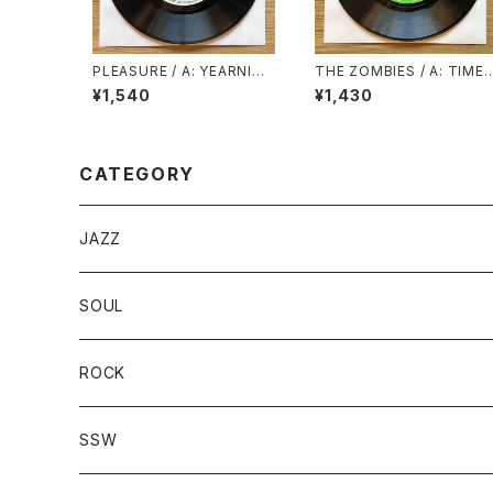
PLEASURE / A: YEARNIN’
THE ZOMBIES / A: TIME
BURNIN’ (STEREO) / B: Y
OF THE SEASON / B: FRIE
¥1,540
¥1,430
EARNIN’ BURNIN’ (MON
NDS OF MINE
O)
CATEGORY
JAZZ
SOUL
ROCK
SSW