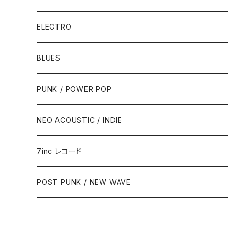
ELECTRO
BLUES
PUNK / POWER POP
NEO ACOUSTIC / INDIE
7inc レコード
PUNK / 2TONE
POST PUNK / NEW WAVE
PUB ROCK / POWER POP