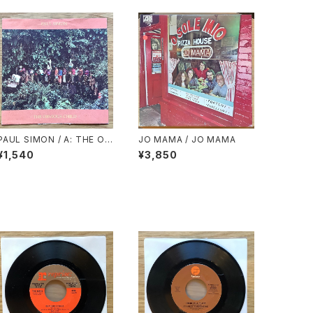
PAUL SIMON / A: THE OB
JO MAMA / JO MAMA
VIOUS CHILD / B: THE RH
¥1,540
¥3,850
YTHM OF THE SAINTS