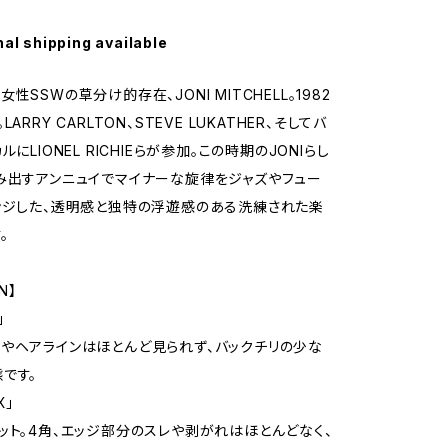
nal shipping available
性SSWの草分け的存在、JONI MITCHELL。1982
ARRY CARLTON、STEVE LUKATHER、そしてバ
ルにLIONEL RICHIEらが参加。この時期のJONIらし
み出すアンニュイでマイナーな旋律をジャズやフュー
ンジした、透明感と独特の浮遊感のある洗練された楽
。
N】
」
やヘアラインはほとんど見られず、バックチリの少な
です。
X」
ット。4角、エッジ部分のスレや剥がれはほとんどなく、