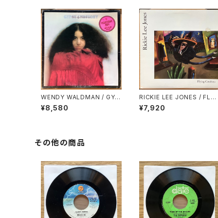
WENDY WALDMAN / GYP
RICKIE LEE JONES / FLYI
SY SYMPHONY
NG COWBOYS
¥8,580
¥7,920
その他の商品