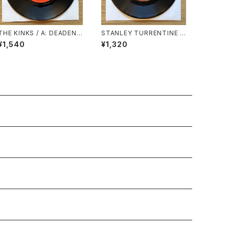
THE KINKS / A: DEADEND
STANLEY TURRENTINE /
STREET / B: SUNNY AFT
A: THERE IS A PLACE / B:
¥1,540
¥1,320
ERNOON
ALL BY MYSELF