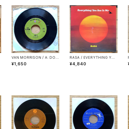
VAN MORRISON / A: DOM
RASA / EVERYTHING YOU
INO / B: SWEET JANNIE
SEE IS ME
¥1,650
¥4,840