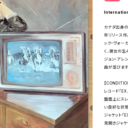
Internatio
カナダ出身の女
年リリース作。L
ック・ヴォーカ
く、彼女の生
ジョン・アレ
曲が並びます
【CONDITIO
レコード「EX
盤面上にスレ
い良好な状態
ジャケット「E
見開きジャケ