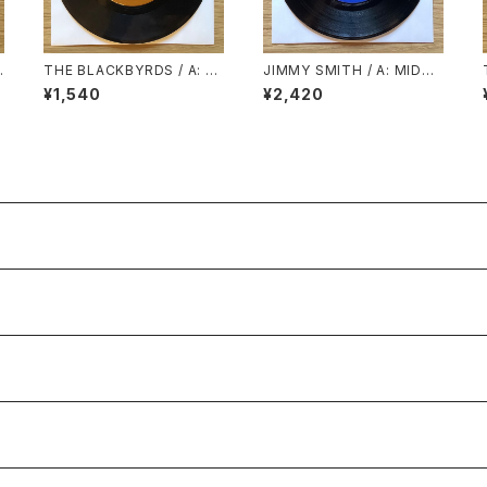
THE BLACKBYRDS / A: FL
JIMMY SMITH / A: MIDNI
YIN’ HIGH / B: ALL I ASK
GHT SPECIAL PART.1 / B:
¥1,540
¥2,420
MIDNIGHT SPECIAL PAR
T.2