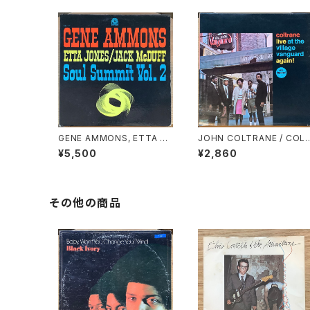
GENE AMMONS, ETTA JO
JOHN COLTRANE / COLT
NES, JACK McDUFF / SO
RANE LIVE AT THE VILLA
¥5,500
¥2,860
UL SUMMIT VOL.2
GE VANGUARD AGAIN!
その他の商品