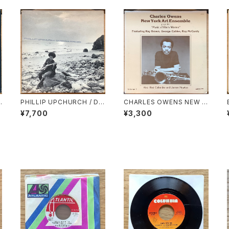
PHILLIP UPCHURCH / DA
CHARLES OWENS NEW Y
RKNESS, DARKNESS
ORK ART ENSEMBLE / PL
¥7,700
¥3,300
AYS THE MUSIC OF HAR
RY WARREN