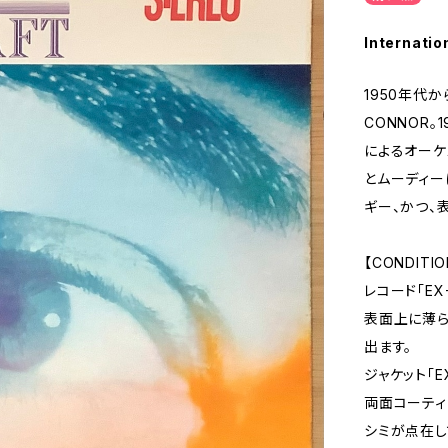
Internatio
1950年代
CONNOR。
によるオーケ
とムーディー
ギー、かつ、
【CONDITIO
レコード「EX
表面上に薄ら
出ます。
ジャケット「E
両面コーティ
シミが点在し