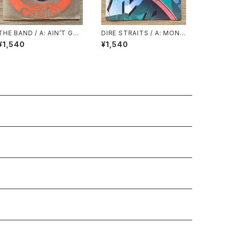
THE BAND / A: AIN’T GO
DIRE STRAITS / A: MONE
T NO HOME / B: GET UP
Y FOR NOTHING / B: LOV
¥1,540
¥1,540
JAKE
E OVER GOLD (LIVE)