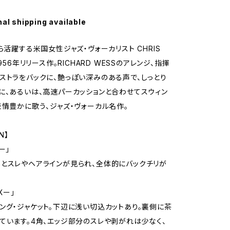
nal shipping available
から活躍する米国女性ジャズ・ヴォーカリスト CHRIS
1956年リリース作。RICHARD WESSのアレンジ、指揮
ストラをバックに、艶っぽい深みのある声で、しっとり
に、あるいは、高速パーカッションと合わせてスウィン
表情豊かに歌う、ジャズ・ヴォーカル名作。
N】
ー」
とスレやヘアラインが見られ、全体的にバックチリが
Xー」
ング・ジャケット。下辺に浅い切込カットあり。裏側に茶
ています。4角、エッジ部分のスレや剥がれは少なく、