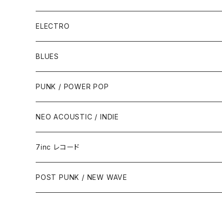
ELECTRO
BLUES
PUNK / POWER POP
NEO ACOUSTIC / INDIE
7inc レコード
PUNK / 2TONE
POST PUNK / NEW WAVE
PUB ROCK / POWER POP