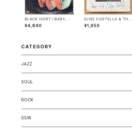
BLACK IVORY / BABY, W
ELVIS COSTELLO & THE
ON’T YOU CHANGE YOU
ATTRACTIONS / A: PUM
¥4,840
¥1,650
R MIND
IT UP / B: BIG TEARS
CATEGORY
JAZZ
SOUL
ROCK
SSW