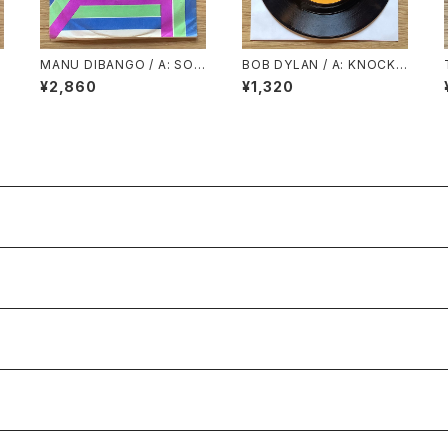
MANU DIBANGO / A: SOU
BOB DYLAN / A: KNOCKI
P
L MAKOSSA (STEREO) /
N’ ON HEAVEN’S DOOR /
¥2,860
¥1,320
B: SOUL MAKOSSA (MON
B: TURKEY CHASE
O)