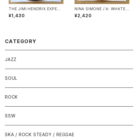
THE JIMI HENDRIX EXPERI
NINA SIMONE / A: WHATEV
ENCE / A: PURPLE HAZE /
ER I AM (YOU MADE ME) /
¥1,430
¥2,420
B: FOXEY LADY
B: WHY MUST YOUR LOVE
WELL BE SO DRY
CATEGORY
JAZZ
SOUL
ROCK
SSW
SKA / ROCK STEADY / REGGAE