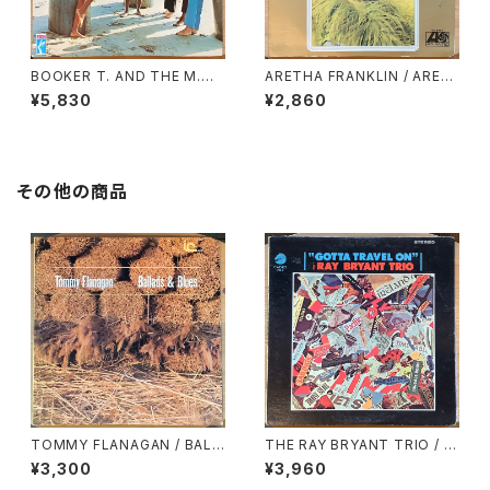
BOOKER T. AND THE M.
ARETHA FRANKLIN / ARET
G.’S / SOUL LIMBO
HA’S GOLD
¥5,830
¥2,860
その他の商品
TOMMY FLANAGAN / BALL
THE RAY BRYANT TRIO / G
ADS & BLUES
OTTA TRAVEL ON
¥3,300
¥3,960