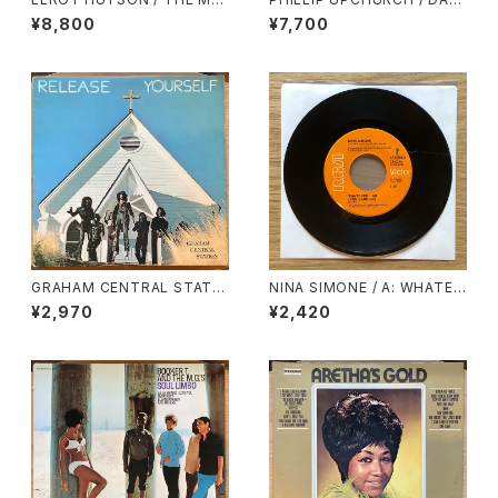
N!
KNESS, DARKNESS
¥8,800
¥7,700
GRAHAM CENTRAL STATIO
NINA SIMONE / A: WHATEV
N / RELEASE YOURSELF
ER I AM (YOU MADE ME) /
¥2,970
¥2,420
B: WHY MUST YOUR LOVE
WELL BE SO DRY