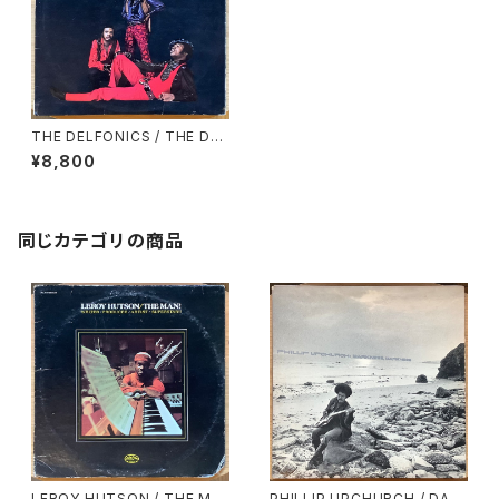
THE DELFONICS / THE DEL
FONICS
¥8,800
同じカテゴリの商品
LEROY HUTSON / THE MA
PHILLIP UPCHURCH / DAR