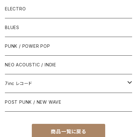
ELECTRO
BLUES
PUNK / POWER POP
NEO ACOUSTIC / INDIE
7inc レコード
PUNK / 2TONE
POST PUNK / NEW WAVE
PUB ROCK / POWER POP
商品一覧に戻る