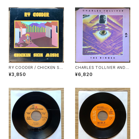
RY COODER / CHICKEN SKI
CHARLES TOLLIVER AND
N MUSIC
MUSIC INC. / THE RINGER
¥3,850
¥6,820