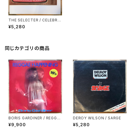
THE SELECTER / CELEBRA
TE THE BULLET
¥5,280
同じカテゴリの商品
BORIS GARDINER / REGGAE
DEROY WILSON / SARGE
HAPPENING
¥9,900
¥5,280