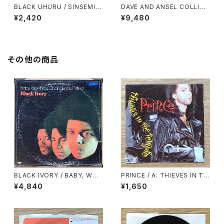
BLACK UHURU / SINSEMIL
DAVE AND ANSEL COLLINS
LA
/ DOUBLE BARREL
¥2,420
¥9,480
その他の商品
BLACK IVORY / BABY, WO
PRINCE / A: THIEVES IN TH
N’T YOU CHANGE YOUR MI
E TEMPLE / B: THIEVES IN
¥4,840
¥1,650
ND
THE TEMPLE PERT Ⅱ