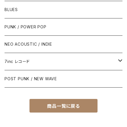
BLUES
PUNK / POWER POP
NEO ACOUSTIC / INDIE
7inc レコード
PUNK / 2TONE
POST PUNK / NEW WAVE
PUB ROCK / POWER POP
商品一覧に戻る
SKA / ROCK STEADY / REGGAE