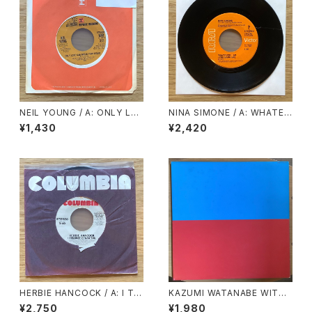
NEIL YOUNG / A: ONLY LO
NINA SIMONE / A: WHATEV
VE CAN BREAK YOUR HEAR
ER I AM (YOU MADE ME) /
¥1,430
¥2,420
T / B: BIRDS
B: WHY MUST YOUR LOVE
WELL BE SO DRY
HERBIE HANCOCK / A: I TH
KAZUMI WATANABE WITH
OUGHT IT WAS YOU (STER
LYUICHI SAKAMOTO / KYL
¥2,750
¥1,980