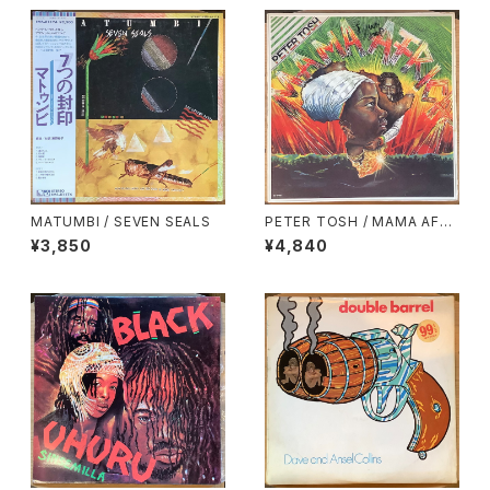
MATUMBI / SEVEN SEALS
PETER TOSH / MAMA AFRI
CA
¥3,850
¥4,840