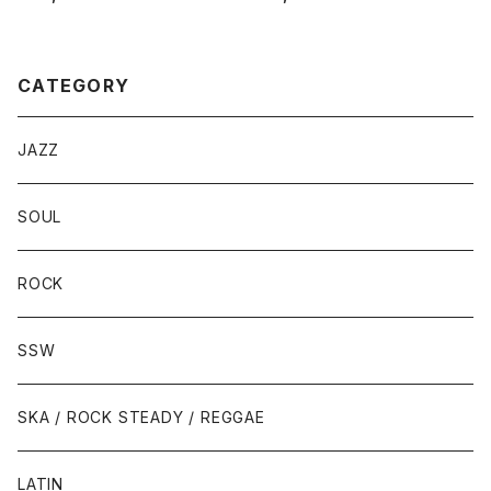
EO) / B: I THOUGHT IT WA
YN
S YOU (MONO)
CATEGORY
JAZZ
SOUL
ROCK
SSW
SKA / ROCK STEADY / REGGAE
LATIN