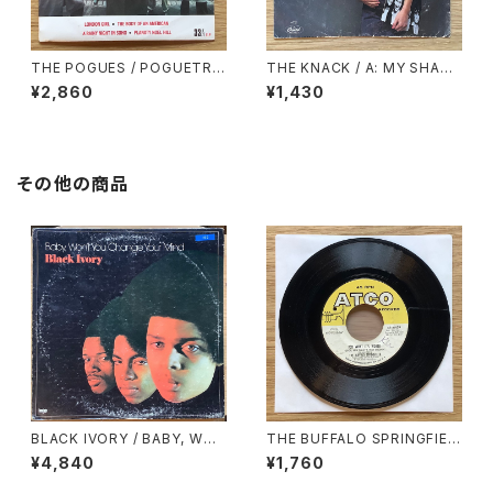
THE POGUES / POGUETRY
THE KNACK / A: MY SHARO
IN MOTION
NA / B: LET ME OUT
¥2,860
¥1,430
その他の商品
BLACK IVORY / BABY, WO
THE BUFFALO SPRINGFIEL
N’T YOU CHANGE YOUR MI
D / A: FOR WHAT IT’S WOR
¥4,840
¥1,760
ND
TH / B: DO I HAVE TO COM
E RIGHT OUT AND SAY IT