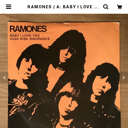
RAMONES / A: BABY I LOVE YO
U / B: HIGH RISK INSURANCE |
Plastic Soul Records