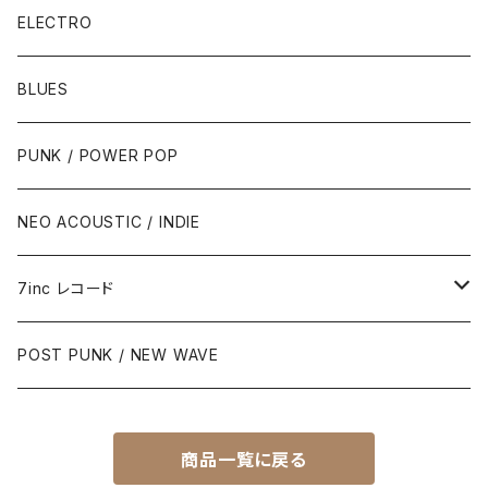
ELECTRO
BLUES
PUNK / POWER POP
NEO ACOUSTIC / INDIE
7inc レコード
PUNK / 2TONE
POST PUNK / NEW WAVE
PUB ROCK / POWER POP
商品一覧に戻る
SKA / ROCK STEADY / REGGAE