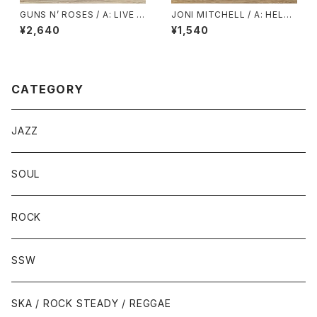
GUNS N’ ROSES / A: LIVE A
JONI MITCHELL / A: HELP
ND LET DIE ( LP VERSION )
ME / B: JUST LIKE THIS TR
¥2,640
¥1,540
/ B: LIVE AND LET DIE ( LIV
AIN
E VERSION )
CATEGORY
JAZZ
SOUL
ROCK
SSW
SKA / ROCK STEADY / REGGAE