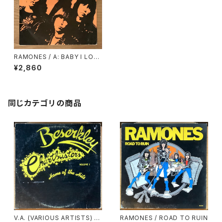
RAMONES / A: BABY I LOVE
YOU / B: HIGH RISK INSUR
¥2,860
ANCE
同じカテゴリの商品
V.A. (VARIOUS ARTISTS) /
RAMONES / ROAD TO RUIN