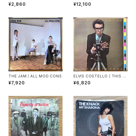
BESERKLEY CHART BUSTE
¥2,860
¥12,100
R VOLUME 1
THE JAM / ALL MOD CONS
ELVIS COSTELLO / THIS Y
EAR’S MODEL
¥7,920
¥6,820