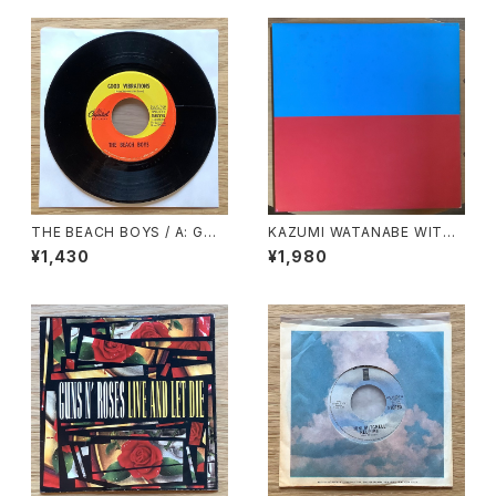
THE BEACH BOYS / A: GOO
KAZUMI WATANABE WITH
D VIBRATIONS / B: LET’S G
LYUICHI SAKAMOTO / KYL
¥1,430
¥1,980
O AWAY FOR AWHILE
YN