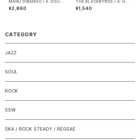
MANU DIBANGO / A: SOUL
THE BLACKBYRDS / A: HAP
MAKOSSA (STEREO) / B: S
PY MUSIC / B: LOVE SO FIN
¥2,860
¥1,540
OUL MAKOSSA (MONO)
E
CATEGORY
JAZZ
SOUL
ROCK
SSW
SKA / ROCK STEADY / REGGAE