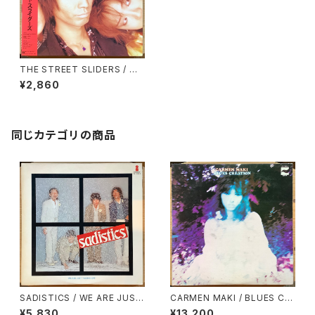
THE STREET SLIDERS / 天
使たち
¥2,860
同じカテゴリの商品
SADISTICS / WE ARE JUST
CARMEN MAKI / BLUES CR
TAKING OFF
EATION / CARMEN MAKI / B
¥5,830
¥13,200