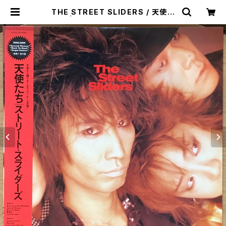
THE STREET SLIDERS / 天使た
ち | Plastic Soul Records