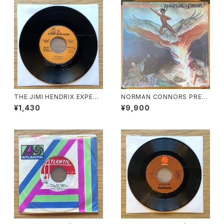
THE JIMI HENDRIX EXPERI
NORMAN CONNORS PRESE
ENCE / A: PURPLE HAZE /
NTS AQUARIAN DREAM / A
¥1,430
¥9,900
B: FOXEY LADY
QUARIAN DREAM