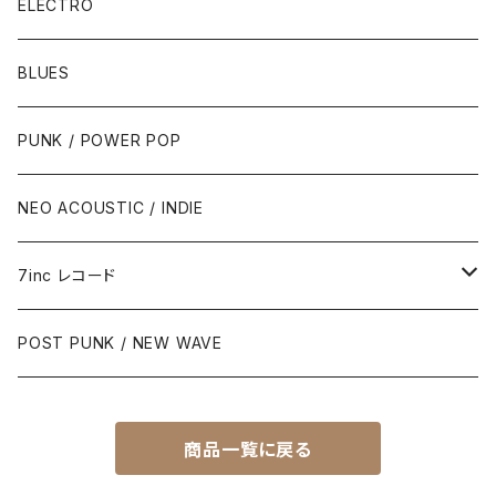
ELECTRO
BLUES
PUNK / POWER POP
NEO ACOUSTIC / INDIE
7inc レコード
PUNK / 2TONE
POST PUNK / NEW WAVE
PUB ROCK / POWER POP
商品一覧に戻る
SKA / ROCK STEADY / REGGAE