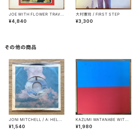
JOE WITH FLOWER TRAVE
大村憲司 / FIRST STEP
LLIN’ BND / THE TIME
¥4,840
¥3,300
その他の商品
JONI MITCHELL / A: HELP
KAZUMI WATANABE WITH
ME / B: JUST LIKE THIS TR
LYUICHI SAKAMOTO / KYL
¥1,540
¥1,980
AIN
YN